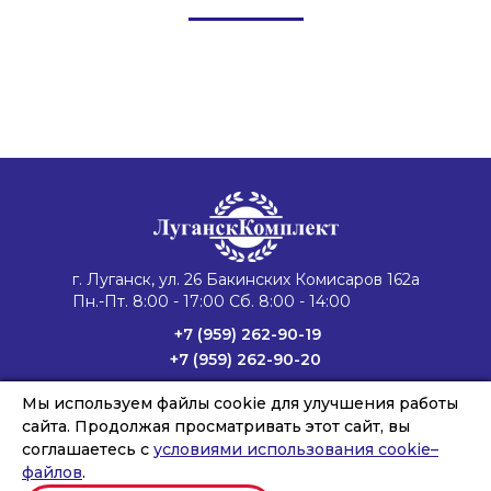
г. Луганск, ул. 26 Бакинских Комисаров 162а
Пн.-Пт. 8:00 - 17:00 Сб. 8:00 - 14:00
+7 (959) 262-90-19
+7 (959) 262-90-20
lug4@vk.vapk.ru
Мы используем файлы cookie для улучшения работы
Главная
Каталог техники
Запасные части
сайта. Продолжая просматривать этот сайт, вы
Сервис и ремонт
Лизинг и кредит
Филиалы
О компании
соглашаетесь с
условиями использования cookie–
Новости
Контакты
файлов
.