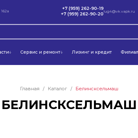
+7 (959) 262-90-19
 162а
lug4@vk.vapk.ru
+7 (959) 262-90-20
асти
Сервис и ремонт
Лизинг и кредит
Филиа
Главная
/
Каталог
/
Белинсксельмаш
БЕЛИНСКСЕЛЬМАШ