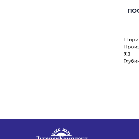
ПО
Ширин
Произ
7,3
Глуби