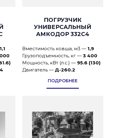
ПОГРУЗЧИК
Й
УНИВЕРСАЛЬНЫЙ
C
АМКОДОР 332С4
1,1
Вместимость ковша, м3
—
1,9
 000
Грузоподъемность, кг
—
3 400
81.6)
Мощность, кВт (л.с.)
—
95.6 (130)
04
Двигатель
—
Д-260.2
ПОДРОБНЕЕ