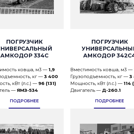
ПОГРУЗЧИК
ПОГРУЗЧИК
УНИВЕРСАЛЬНЫЙ
УНИВЕРСАЛЬНЫ
АМКОДОР 334С
АМКОДОР 342C
имость ковша, м3
—
1,9
Вместимость ковша, м3
—
подъемность, кг
—
3 400
Грузоподъемность, кг
—
3
ть, кВт (л.с.)
—
96 (131)
Мощность, кВт (л.с.)
—
114 
тель
—
ЯМЗ-534
Двигатель
—
Д-260.1
ПОДРОБНЕЕ
ПОДРОБНЕЕ