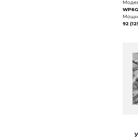
Модел
WP6G
Мощнос
92 (12