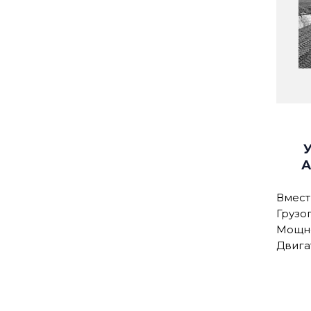
А
Вмест
Грузо
Мощнос
Двига