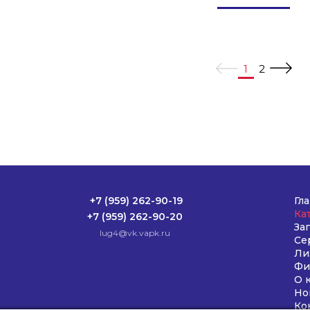
1
2
+7 (959) 262-90-19
Гл
Ка
+7 (959) 262-90-20
За
lug4@vk.vapk.ru
Се
Ли
Фи
О 
Но
Ко