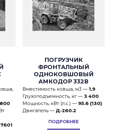
ПОГРУЗЧИК
Й
ФРОНТАЛЬНЫЙ
С
ОДНОКОВШОВЫЙ
АМКОДОР 332В
овша,
Вместимость ковша, м3
—
1,9
Грузоподъемность, кг
—
3 400
 800
Мощность, кВт (л.с.)
—
95.6 (130)
Вт
Двигатель
—
Д-260.2
ПОДРОБНЕЕ
-7601