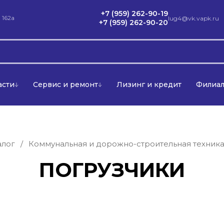
+7 (959) 262-90-19
 162а
lug4@vk.vapk.ru
+7 (959) 262-90-20
асти
Сервис и ремонт
Лизинг и кредит
Филиа
алог
/
Коммунальная и дорожно-строительная техник
ПОГРУЗЧИКИ