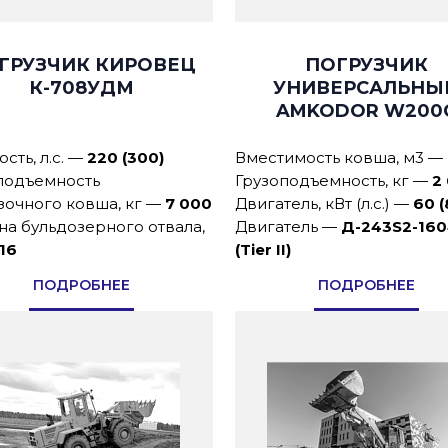
ГРУЗЧИК КИРОВЕЦ
ПОГРУЗЧИК
К-708УДМ
УНИВЕРСАЛЬНЫ
AMKODOR W200
ть, л.с.
—
220 (300)
Вместимость ковша, м3
—
подъемность
Грузоподъемность, кг
—
2
зочного ковша, кг
—
7 000
Двигатель, кВт (л.с.)
—
60 (
а бульдозерного отвала,
Двигатель
—
Д-243S2-16
,16
(Tier II)
ПОДРОБНЕЕ
ПОДРОБНЕЕ