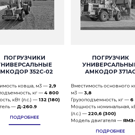
ПОГРУЗЧИКИ
ПОГРУЗЧИК
УНИВЕРСАЛЬНЫЕ
УНИВЕРСАЛЬНЫ
МКОДОР 352С-02
АМКОДОР 371А
имость ковша, м3
—
2,9
Вместимость основного к
подъемность, кг
—
4 800
м3
—
3,8
ть, кВт (л.с.)
—
132 (180)
Грузоподъемность, кг
—
6
тель
—
Д-260.9
Мощность номинальная, к
(л.с.)
—
220,6 (300)
ПОДРОБНЕЕ
Модель двигателя
—
ЯМЗ
ПОДРОБНЕЕ