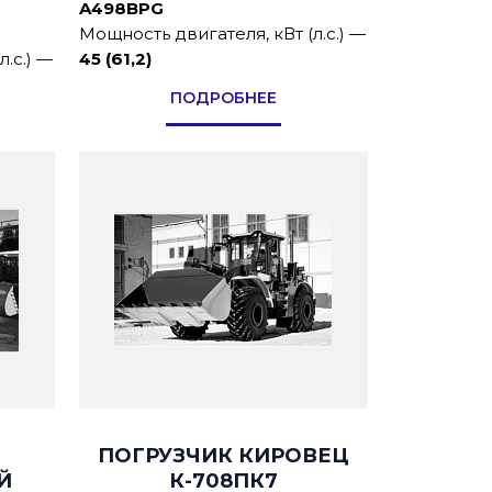
A498BPG
Мощность двигателя, кВт (л.с.)
—
.с.)
—
45 (61,2)
ПОДРОБНЕЕ
ПОГРУЗЧИК КИРОВЕЦ
Й
К-708ПК7