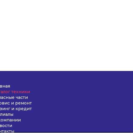
авная
талог техники
пасные части
рвис и ремонт
зинг и кредит
лиалы
компании
вости
нтакты