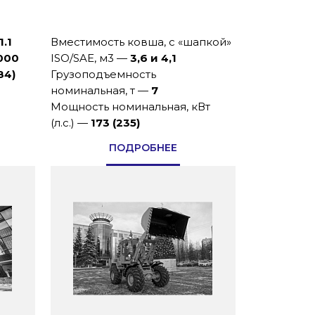
1.1
Вместимость ковша, с «шапкой»
000
ISO/SAE, м3
—
3,6 и 4,1
84)
Грузоподъемность
номинальная, т
—
7
Мощность номинальная, кВт
(л.с.)
—
173 (235)
ПОДРОБНЕЕ