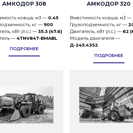
АМКОДОР 308
АМКОДОР 320
имость ковша, м3
—
0.45
Вместимость ковша, м3
—
подъемность, кг
—
900
Грузоподъемность, кг
—
2
ель, кВт (л.с.)
—
35.3 (47.6)
Двигатель, кВт (л.с.)
—
62 (
тель
—
4TNV84T-BMABL
Модель двигателя
—
Д-245.43S2
ПОДРОБНЕЕ
ПОДРОБНЕЕ