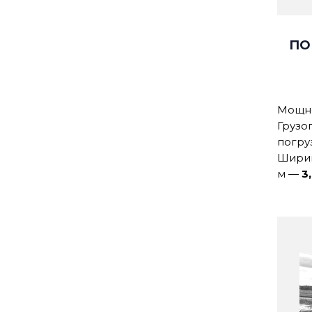
ПО
Мощнос
Грузо
погру
Ширин
м
—
3