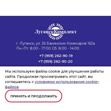
г. Луганск, ул. 26 Бакинских Комисаров 162а
Пн.-Пт. 8:00 - 17:00 Сб. 8:00 - 14:00
+7 (959) 262-90-19
+7 (959) 262-90-20
lug4@vk.vapk.ru
Мы используем файлы cookie для улучшения работы
Главная
Каталог техники
Запасные части
сайта. Продолжая просматривать этот сайт, вы
Сервис и ремонт
Лизинг и кредит
Филиалы
О компании
соглашаетесь с
условиями использования cookie–
Новости
Контакты
файлов
.
ПРИНЯТЬ И ПРОДОЛЖИТЬ
Copyright © ООО «ВОРОНЕЖКОМПЛЕКТ», 2026
Создание и продвижение сайтов
Team-B