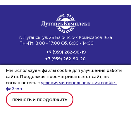
г. Луганск, ул. 26 Бакинских Комисаров 162а
Пн.-Пт. 8:00 - 17:00 Сб. 8:00 - 14:00
+7 (959) 262-90-19
+7 (959) 262-90-20
lug4@vk.vapk.ru
Мы используем файлы cookie для улучшения работы
Главная
Каталог техники
Запасные части
сайта. Продолжая просматривать этот сайт, вы
Сервис и ремонт
Лизинг и кредит
Филиалы
О компании
соглашаетесь с
условиями использования cookie–
Новости
Контакты
файлов
.
ПРИНЯТЬ И ПРОДОЛЖИТЬ
Copyright © ООО «ВОРОНЕЖКОМПЛЕКТ», 2026
Создание и продвижение сайтов
Team-B
Правила использования сайта
Политика в отношении обработки персональных данных