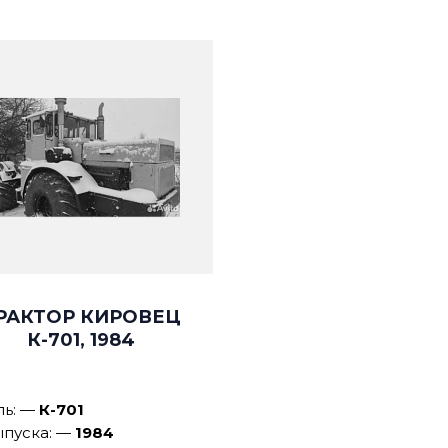
РАКТОР КИРОВЕЦ
К-701, 1984
ль:
—
К-701
ыпуска:
—
1984