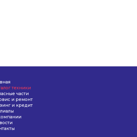
авная
талог техники
пасные части
рвис и ремонт
зинг и кредит
лиалы
компании
вости
нтакты