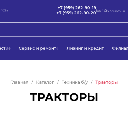
+7 (959) 262-90-19
 162а
lug4@vk.vapk.ru
+7 (959) 262-90-20
асти
Сервис и ремонт
Лизинг и кредит
Филиа
Главная
/
Каталог
/
Техника б/у
/
Тракторы
ТРАКТОРЫ