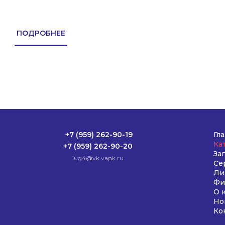
ПОДРОБНЕЕ
+7 (959) 262-90-19
Гл
Ка
+7 (959) 262-90-20
За
lug4@vk.vapk.ru
Се
Ли
Фи
О 
Но
Ко