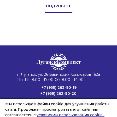
ПОДРОБНЕЕ
г. Луганск, ул. 26 Бакинских Комисаров 162а
Пн.-Пт. 8:00 - 17:00 Сб. 8:00 - 14:00
+7 (959) 262-90-19
+7 (959) 262-90-20
lug4@vk.vapk.ru
Мы используем файлы cookie для улучшения работы
Главная
Каталог техники
Запасные части
сайта. Продолжая просматривать этот сайт, вы
Сервис и ремонт
Лизинг и кредит
Филиалы
О компании
соглашаетесь с
условиями использования cookie–