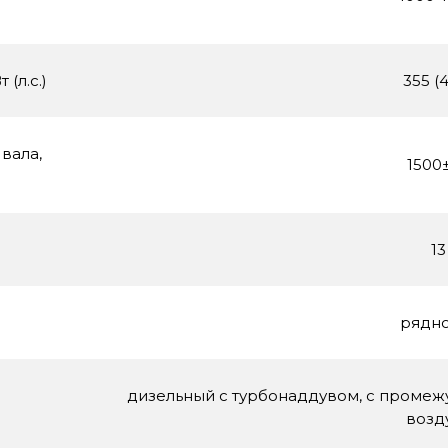
(л.с.)
355 (
вала,
1500
13
рядно
дизельный с турбонаддувом, с проме
возд