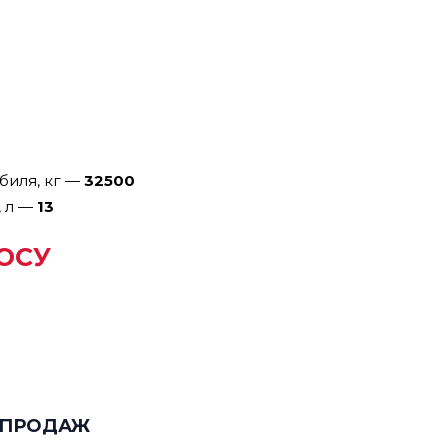
иля, кг
—
32500
 л
—
13
ОСУ
 ПРОДАЖ