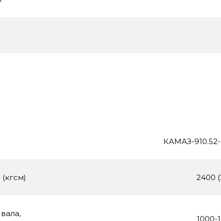
КАМАЗ-910.52-
 (кгсм)
2400 (
вала,
1000-