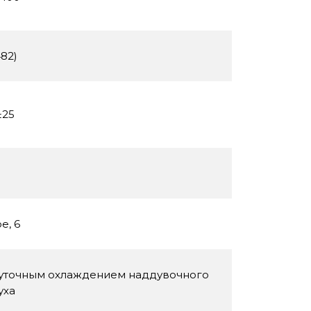
482)
±25
е, 6
жуточным охлаждением наддувочного
уха