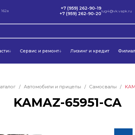
+7 (959) 262-90-19
 162а
lug4@vk.vapk.ru
+7 (959) 262-90-20
асти
Сервис и ремонт
Лизинг и кредит
Филиа
аталог
/
Автомобили и прицепы
/
Самосвалы
/
KAM
KAMAZ-65951-СА