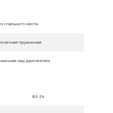
ез спального места
 точечная пружинная
оженная над двигателем
8,5-24