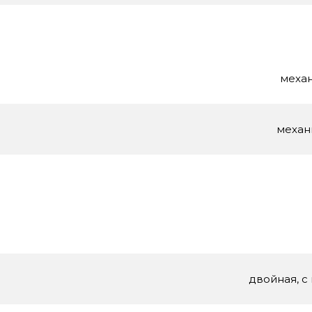
механ
механ
двойная, с