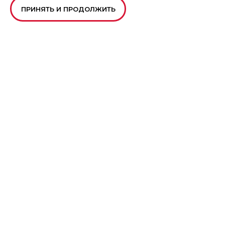
ПРИНЯТЬ И ПРОДОЛЖИТЬ
г. Луганск, ул. 26 Бакинских Комисаров 162а
Пн.-Пт. 8:00 - 17:00 Сб. 8:00 - 14:00
+7 (959) 262-90-19
+7 (959) 262-90-20
lug4@vk.vapk.ru
Главная
Каталог техники
Запасные части
Сервис и ремонт
Лизинг и кредит
Филиалы
О компании