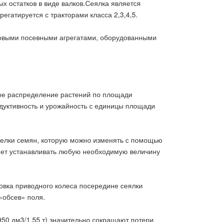
ых остатков в виде валков.Сеялка является
регатируется с тракторами класса 2,3,4,5.
овыми посевными агрегатами, оборудованными
ное распределение растений по площади
дуктивность и урожайность с единицы площади
делки семян, которую можно изменять с помощью
яет устанавливать любую необходимую величину
овка приводного колеса посередине сеялки
«обсев» поля.
950 дм3/1,55 т) значительно сокращают потери