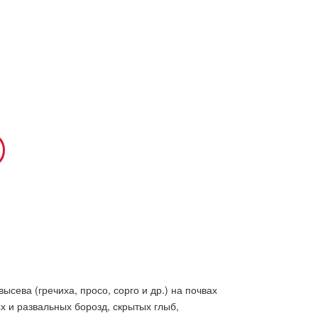
ысева (гречиха, просо, сорго и др.) на почвах
 и развальных борозд, скрытых глыб,