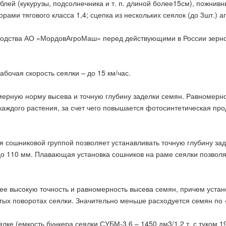
блей (кукурузы, подсолнечника и т. п. длиной более15см), пожнивн
ами тягового класса 1,4; сцепка из нескольких сеялок (до 3шт.) аг
водства АО «МордовАгроМаш» перед действующими в России зерн
абочая скорость сеялки – до 15 км/час.
омерную норму высева и точную глубину заделки семян. Равномер
аждого растения, за счет чего повышается фотосинтетическая про
я сошниковой группой позволяет устанавливать точную глубину за
до 110 мм. Плавающая установка сошников на раме сеялки позвол
ее высокую точность и равномерность высева семян, причем устан
утых поворотах сеялки. Значительно меньше расходуется семян по 
лке (емкость бункера сеялки СУБМ-3,6 – 1450 дм3/1,2 т, с туком 1