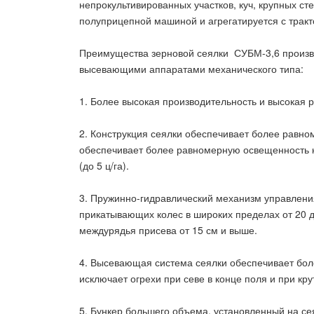
непрокультивированных участков, куч, крупных сте
полуприцепной машиной и агрегатируется с трактор
Преимущества зерновой сеялки СУБМ-3,6 произ
высевающими аппаратами механического типа:
1. Более высокая производительность и высокая р
2. Конструкция сеялки обеспечивает более равн
обеспечивает более равномерную освещенность к
(до 5 ц/га).
3. Пружинно-гидравлический механизм управлени
прикатывающих колес в широких пределах от 20 
междурядья присева от 15 см и выше.
4. Высевающая система сеялки обеспечивает бол
исключает огрехи при севе в конце поля и при кр
5. Бункер большего объема, установленный на сея